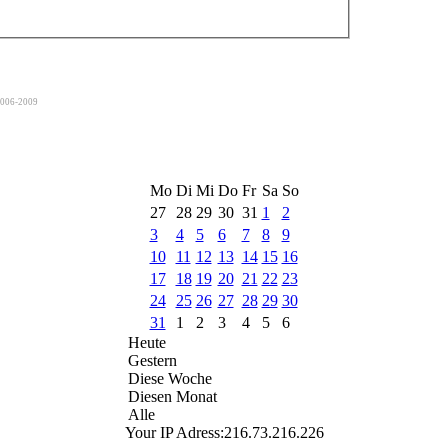
2006-2009
Mo
Di
Mi
Do
Fr
Sa
So
27
28
29
30
31
1
2
3
4
5
6
7
8
9
10
11
12
13
14
15
16
17
18
19
20
21
22
23
24
25
26
27
28
29
30
31
1
2
3
4
5
6
Heute
Gestern
Diese Woche
Diesen Monat
Alle
Your IP Adress:
216.73.216.226