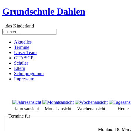
Grundschule Dahlen
...das Kinderland
Aktuelles
Termine
Unser Team
GTA/SCP
Schüler
Eltern
Schulprogramm
Impressum
Jahresansicht
Monatsansicht
Wochenansicht
Heute
Termine für
Montag, 18. Mai