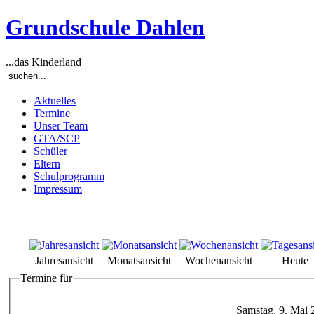
Grundschule Dahlen
...das Kinderland
Aktuelles
Termine
Unser Team
GTA/SCP
Schüler
Eltern
Schulprogramm
Impressum
Jahresansicht
Monatsansicht
Wochenansicht
Heute
Termine für
Samstag, 9. Mai 