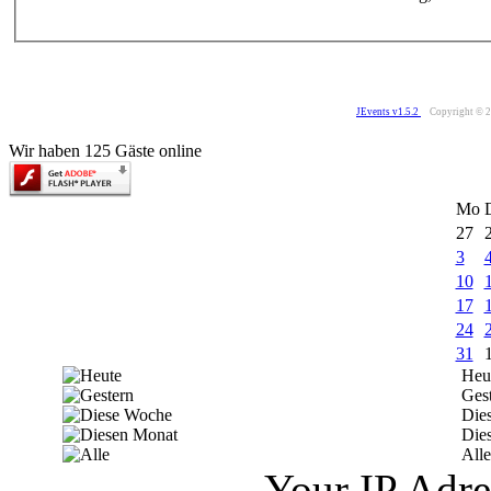
JEvents v1.5.2
Copyright © 
Wir haben 125 Gäste online
Mo
27
3
10
17
24
31
Heu
Ges
Die
Die
Alle
Your IP Adre