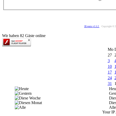
JEvents v1.5.2
Copyright © 
Wir haben 82 Gäste online
Mo
27
3
10
17
24
31
Heu
Ges
Die
Die
Alle
Your IP 