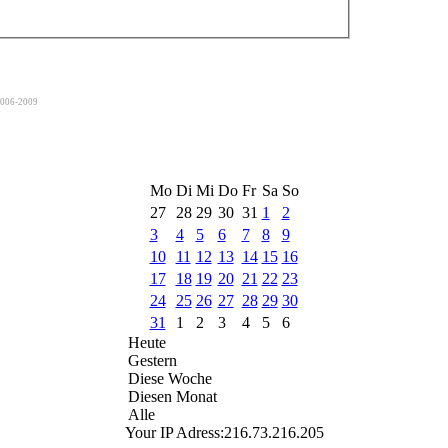
2006-2009
Mo
Di
Mi
Do
Fr
Sa
So
27
28
29
30
31
1
2
3
4
5
6
7
8
9
10
11
12
13
14
15
16
17
18
19
20
21
22
23
24
25
26
27
28
29
30
31
1
2
3
4
5
6
Heute
Gestern
Diese Woche
Diesen Monat
Alle
Your IP Adress:
216.73.216.205