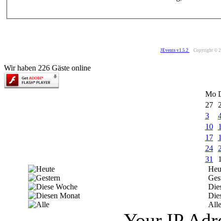
JEvents v1.5.2
Copyright © 
Wir haben 226 Gäste online
Mo
27
3
10
17
24
31
Heu
Ges
Die
Die
All
Your IP Adr