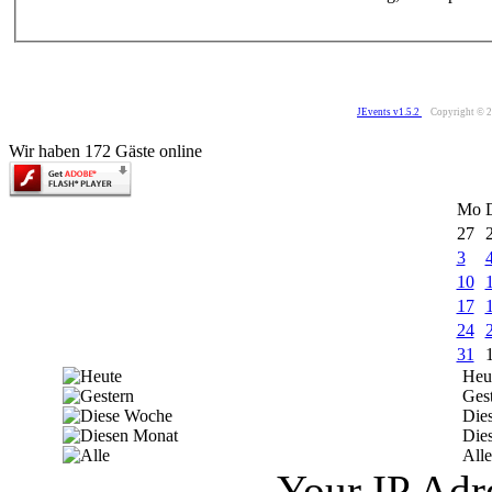
JEvents v1.5.2
Copyright © 
Wir haben 172 Gäste online
Mo
27
3
10
17
24
31
Heu
Ges
Die
Die
Alle
Your IP Adr