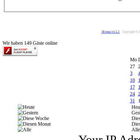
JEvents v1.5.2
Copyright © 
Wir haben 149 Gäste online
Mo
27
3
10
17
24
31
Heu
Ges
Die
Die
Alle
Your IP Adr