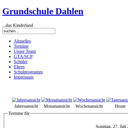
Grundschule Dahlen
...das Kinderland
Aktuelles
Termine
Unser Team
GTA/SCP
Schüler
Eltern
Schulprogramm
Impressum
Jahresansicht
Monatsansicht
Wochenansicht
Heute
Termine für
Sonntag, 27. Juli