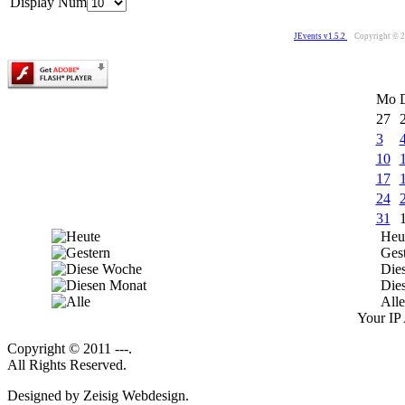
Display Num
JEvents v1.5.2
Copyright © 
Mo
27
3
10
17
24
31
Heu
Ges
Die
Die
Alle
Your IP 
Copyright © 2011 ---.
All Rights Reserved.
Designed by Zeisig Webdesign.