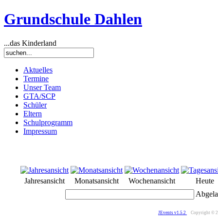
Grundschule Dahlen
...das Kinderland
Aktuelles
Termine
Unser Team
GTA/SCP
Schüler
Eltern
Schulprogramm
Impressum
Jahresansicht
Monatsansicht
Wochenansicht
Heute
Abgela
JEvents v1.5.2
Copyright © 