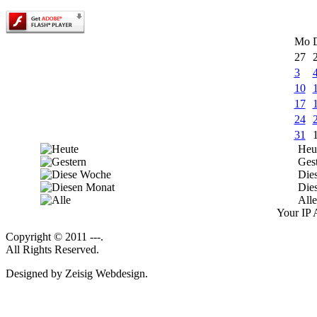
Mo
27
3
10
17
24
31
Heu
Ges
Die
Die
Alle
Your IP 
Copyright © 2011 ---.
All Rights Reserved.
Designed by Zeisig Webdesign.