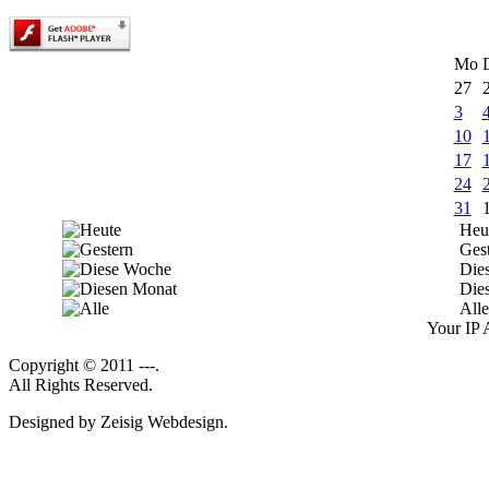
Mo
27
3
10
17
24
31
Heu
Ges
Die
Die
Alle
Your IP 
Copyright © 2011 ---.
All Rights Reserved.
Designed by Zeisig Webdesign.