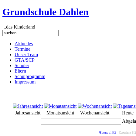
Grundschule Dahlen
...das Kinderland
Aktuelles
Termine
Unser Team
GTA/SCP
Schüler
Eltern
Schulprogramm
Impressum
Jahresansicht
Monatsansicht
Wochenansicht
Heute
Abgela
JEvents v1.5.2
Copyright © 